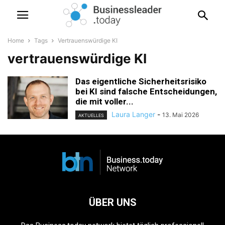
Home
Tags
Vertrauenswürdige KI
vertrauenswürdige KI
Das eigentliche Sicherheitsrisiko
bei KI sind falsche Entscheidungen,
die mit voller...
Laura Langer
-
13. Mai 2026
AKTUELLES
ÜBER UNS