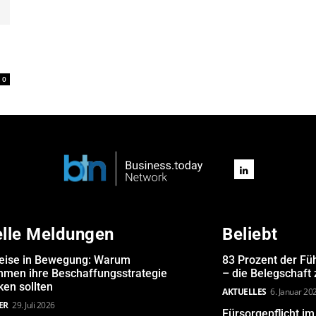
0
elle Meldungen
Beliebt
eise in Bewegung: Warum
83 Prozent der Fü
hmen ihre Beschaffungsstrategie
– die Belegschaft
en sollten
AKTUELLES
6. Januar 20
ER
29. Juli 2026
Fürsorgepflicht i