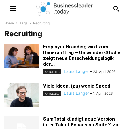
Home
Tags
Recruiting
Recruiting
Employer Branding wird zum
Dauerauftrag – Uniwunder-Studie
zeigt neue Entscheidungslogik
der...
Laura Langer
-
23. April 2026
AKTUELLES
Viele Ideen, (zu) wenig Speed
Laura Langer
-
1. April 2026
AKTUELLES
SumTotal kündigt neue Version
ihrer Talent Expansion Suite® zur