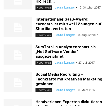
HR Tech...
Laura Langer
-
12. Oktober 2017
NEWSTICKER
Internationaler SaaS-Award:
eurodata ist mit zwei Lösungen auf
Shortlist vertreten
Laura Langer
-
8. August 2017
NEWSTICKER
SumTotal in Analystenreport als
„Hot Software Vendor“
ausgezeichnet
Laura Langer
-
27. Juli 2017
NEWSTICKER
Social Media Recruiting –
Fachkräfte mit kreativen Marketing
gewinnen
Laura Langer
-
6. März 2017
NEWSTICKER
Handverlesen Experten diskutieren