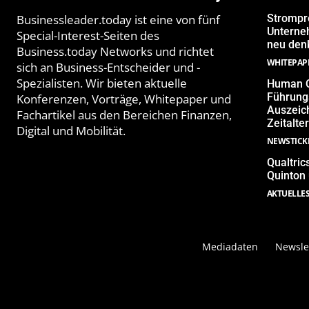
Businessleader.today ist eine von fünf
Strompr
Unterne
Special-Interest-Seiten des
neu denk
Business.today Networks und richtet
WHITEPAP
sich an Business-Entscheider und -
Spezialisten. Wir bieten aktuelle
Human Q
Führungs
Konferenzen, Vorträge, Whitepaper und
Auszeich
Fachartikel aus den Bereichen Finanzen,
Zeitalter
Digital und Mobilität.
NEWSTICK
Qualtric
Quinton
AKTUELLE
Mediadaten
Newsle