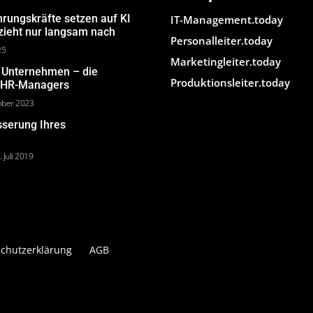
hrungskräfte setzen auf KI
IT-Management.today
 zieht nur langsam nach
Personalleiter.today
25
Marketingleiter.today
m Unternehmen – die
Produktionsleiter.today
s HR-Managers
mber 2023
sserung Ihres
. Juli 2019
chutzerklärung
AGB