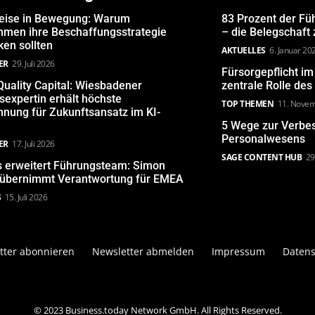
eise in Bewegung: Warum
83 Prozent der Fü
hmen ihre Beschaffungsstrategie
– die Belegschaft
en sollten
AKTUELLES
6. Januar 20
ER
29. Juli 2026
Fürsorgepflicht i
uality Capital: Wiesbadener
zentrale Rolle de
expertin erhält höchste
TOP THEMEN
11. Nove
nung für Zukunftsansatz im KI-
5 Wege zur Verbe
Personalwesens
ER
17. Juli 2026
SAGE CONTENT HUB
29
s erweitert Führungsteam: Simon
 übernimmt Verantwortung für EMEA
S
15. Juli 2026
tter abonnieren
Newsletter abmelden
Impressum
Datens
© 2023 Business.today Network GmbH. All Rights Reserved.