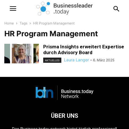
Home
Tags
HR Program Management
HR Program Management
Prisma Insights erweitert Expertise
durch Advisory Board
Laura Langer
-
6. März 2025
AKTUELLES
ÜBER UNS