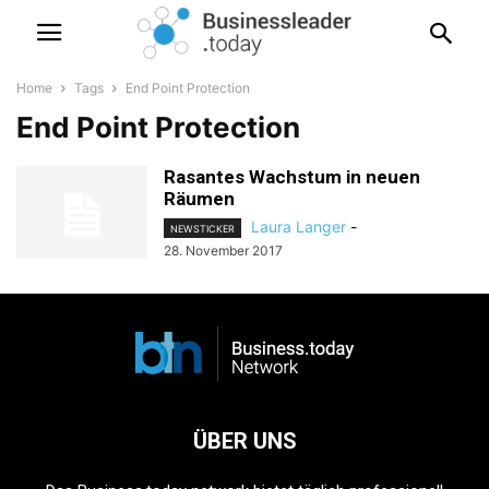
Home
Tags
End Point Protection
End Point Protection
Rasantes Wachstum in neuen
Räumen
Laura Langer
-
NEWSTICKER
28. November 2017
ÜBER UNS