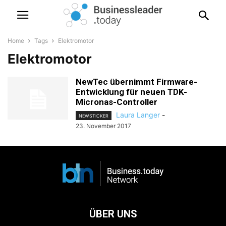
Home
Tags
Elektromotor
Elektromotor
NewTec übernimmt Firmware-
Entwicklung für neuen TDK-
Micronas-Controller
Laura Langer
-
NEWSTICKER
23. November 2017
ÜBER UNS