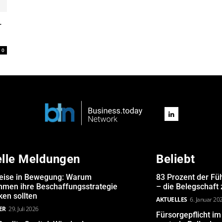
-
0
elle Meldungen
Beliebt
eise in Bewegung: Warum
83 Prozent der Fü
hmen ihre Beschaffungsstrategie
– die Belegschaft
en sollten
AKTUELLES
6. Januar 20
ER
29. Juli 2026
Fürsorgepflicht i