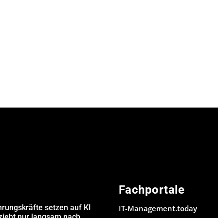
Fachportale
hrungskräfte setzen auf KI
IT-Management.today
 zieht nur langsam nach