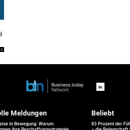
d
0
elle Meldungen
Beliebt
eise in Bewegung: Warum
83 Prozent der Fü
hmen ihre Beschaffungsstrategie
– die Belegschaft