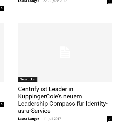
Laura Langer
-
22. August 2017
0
0
Newsticker
Centrify ist Leader in
KuppingerCole’s neuem
Leadership Compass für Identity-
0
as-a-Service
Laura Langer
-
11. Juli 2017
0