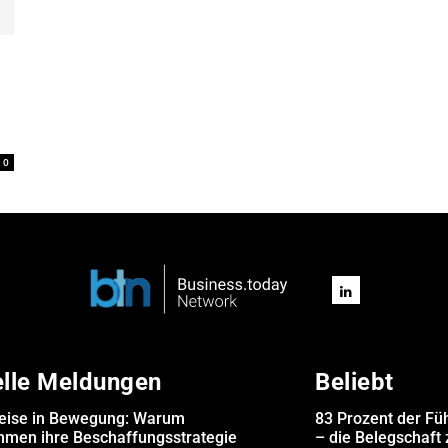
0
elle Meldungen
Beliebt
eise in Bewegung: Warum
83 Prozent der Fü
hmen ihre Beschaffungsstrategie
– die Belegschaft