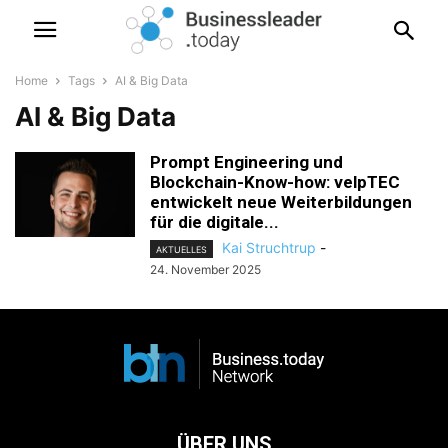
Home
Tags
AI & Big Data
AI & Big Data
Prompt Engineering und
Blockchain-Know-how: velpTEC
entwickelt neue Weiterbildungen
für die digitale...
Kai Struchtrup
-
AKTUELLES
24. November 2025
ÜBER UNS